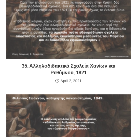
o
p
dl
k
y
35. Αλληλοδιδακτικά Σχολεία Χανίων και
Ρεθύμνου, 1821
April 2, 2021