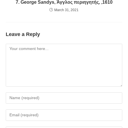
7. George Sandys, Άγγλος περιηγητής, ,1610
March 31, 2021
Leave a Reply
Comment
Enter
your
name
Enter
or
your
username
email