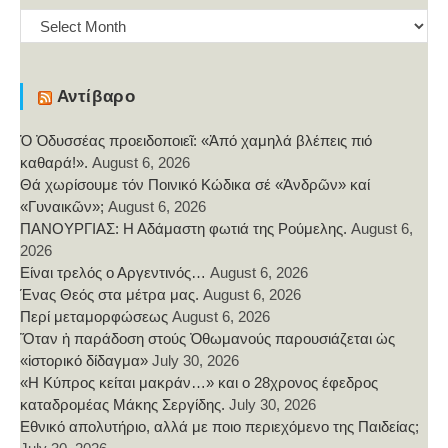
Αρχείο
Αντίβαρο
Ὁ Ὀδυσσέας προειδοποιεῖ: «Ἀπό χαμηλά βλέπεις πιό
καθαρά!».
August 6, 2026
Θά χωρίσουμε τόν Ποινικό Κώδικα σέ «Ἀνδρῶν» καί
«Γυναικῶν»;
August 6, 2026
ΠΑΝΟΥΡΓΙΑΣ: Η Αδάμαστη φωτιά της Ρούμελης.
August 6,
2026
Είναι τρελός ο Αργεντινός…
August 6, 2026
Ένας Θεός στα μέτρα μας.
August 6, 2026
Περί μεταμορφώσεως
August 6, 2026
Ὅταν ἡ παράδοση στούς Ὀθωμανούς παρουσιάζεται ὡς
«ἱστορικό δίδαγμα»
July 30, 2026
«Η Κύπρος κείται μακράν…» και ο 28χρονος έφεδρος
καταδρομέας Μάκης Σεργίδης.
July 30, 2026
Εθνικό απολυτήριο, αλλά με ποιο περιεχόμενο της Παιδείας;