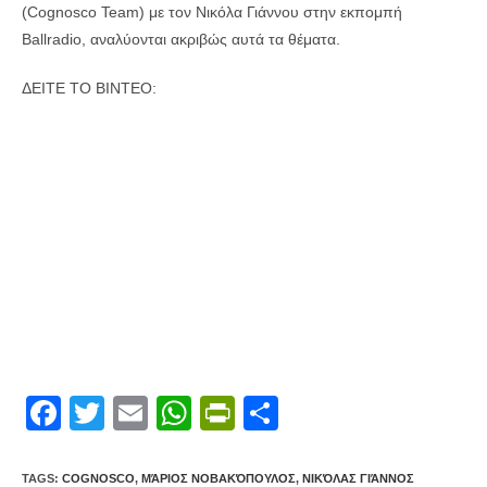
(Cognosco Team) με τον Νικόλα Γιάννου στην εκπομπή
Ballradio, αναλύονται ακριβώς αυτά τα θέματα.
ΔΕΙΤΕ ΤΟ ΒΙΝΤΕΟ:
F
T
E
W
Pr
S
a
wi
m
h
in
h
c
tt
ail
at
tF
ar
TAGS
:
COGNOSCO
,
ΜΆΡΙΟΣ ΝΟΒΑΚΌΠΟΥΛΟΣ
,
ΝΙΚΌΛΑΣ ΓΙΆΝΝΟΣ