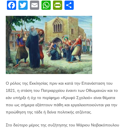
F
T
E
W
Pr
S
a
wi
m
h
in
h
c
tt
ail
at
tF
ar
e
er
s
ri
e
b
A
e
o
p
n
o
p
dl
k
y
Ο ρόλος της Εκκλησίας πριν και κατά την Επανάσταση του
1821, η στάση του Πατριαρχείου έναντι των Οθωμανών και το
εάν υπήρξε ή όχι το περίφημο «Κρυφό Σχολειό» είναι θέματα
που ως σήμερα εξάπτουν πάθη και εργαλειοποιούνται για την
προώθηση της τάδε ή δείνα πολιτικής ατζέντας.
Στο δεύτερο μέρος της συζήτησης του Μάριου Νοβακόπουλου