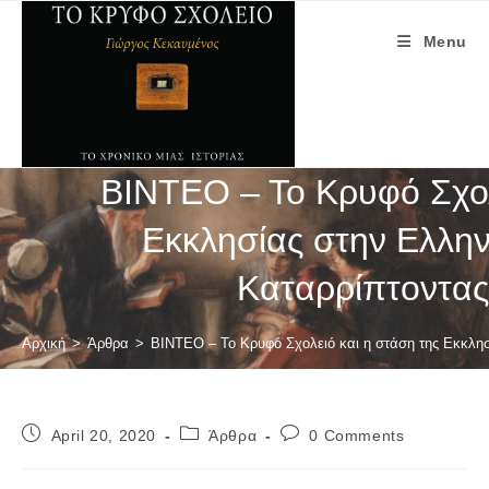
Skip
to
Menu
content
ΒΙΝΤΕΟ – Το Κρυφό Σχολ
Εκκλησίας στην Ελλη
Καταρρίπτοντα
Αρχική
>
Άρθρα
>
ΒΙΝΤΕΟ – Το Κρυφό Σχολειό και η στάση της Εκκλ
Post
Post
Post
April 20, 2020
Άρθρα
0 Comments
published:
category:
comments: