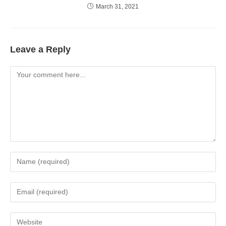
March 31, 2021
Leave a Reply
Comment
Enter
your
name
Enter
or
your
username
email
Enter
to
address