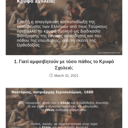
o
p
dl
k
y
1. Γιατί αμφσιβητούν με τόσο πάθος το Κρυφό
Σχολειό;
March 31, 2021