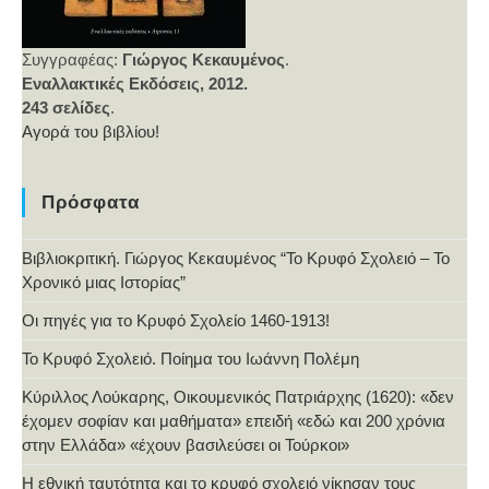
Συγγραφέας:
Γιώργος Κεκαυμένος
.
Εναλλακτικές Εκδόσεις, 2012.
243 σελίδες
.
Αγορά του βιβλίου!
Πρόσφατα
Βιβλιοκριτική. Γιώργος Κεκαυμένος “Το Κρυφό Σχολειό – Το
Χρονικό μιας Ιστορίας”
Οι πηγές για το Κρυφό Σχολείο 1460-1913!
Το Κρυφό Σχολειό. Ποίημα του Ιωάννη Πολέμη
Κύριλλος Λούκαρης, Οικουμενικός Πατριάρχης (1620): «δεν
έχομεν σοφίαν και μαθήματα» επειδή «εδώ και 200 χρόνια
στην Ελλάδα» «έχουν βασιλεύσει οι Τούρκοι»
Η εθνική ταυτότητα και το κρυφό σχολειό νίκησαν τους