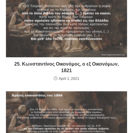
o
p
dl
k
y
25. Κωνσταντίνος Οικονόμος, ο εξ Οικονόμων,
1821
April 1, 2021