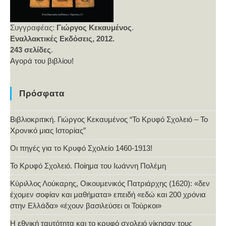
Συγγραφέας:
Γιώργος Κεκαυμένος
.
Εναλλακτικές Εκδόσεις, 2012.
243 σελίδες
.
Αγορά του βιβλίου!
Πρόσφατα
Βιβλιοκριτική. Γιώργος Κεκαυμένος “Το Κρυφό Σχολειό – Το
Χρονικό μιας Ιστορίας”
Οι πηγές για το Κρυφό Σχολείο 1460-1913!
Το Κρυφό Σχολειό. Ποίημα του Ιωάννη Πολέμη
Κύριλλος Λούκαρης, Οικουμενικός Πατριάρχης (1620): «δεν
έχομεν σοφίαν και μαθήματα» επειδή «εδώ και 200 χρόνια
στην Ελλάδα» «έχουν βασιλεύσει οι Τούρκοι»
Η εθνική ταυτότητα και το κρυφό σχολειό νίκησαν τους