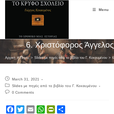
Skip
to
Menu
content
6. Χριστόφορος Άγγελος
Αρχική
>
Πηγές
>
Slides με πηγές από το βιβλίο του Γ. Κεκαυμένου
>
6
Post
March 31, 2021
published:
Post
Slides με πηγές από το βιβλίο του Γ. Κεκαυμένου
category:
Post
0 Comments
comments:
F
T
E
W
Pr
S