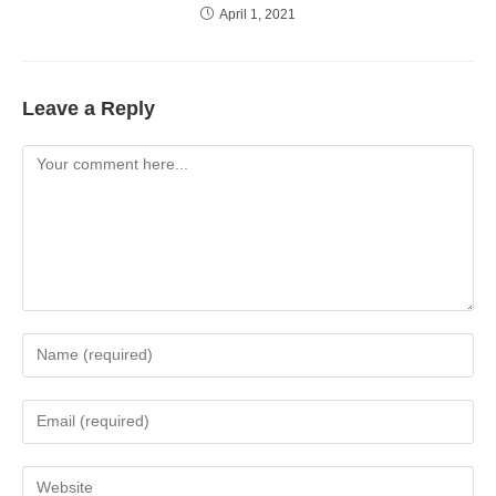
April 1, 2021
Leave a Reply
Comment
Enter
your
name
Enter
or
your
username
email
Enter
to
address