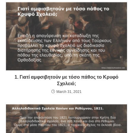
b
A
e
o
p
n
o
p
dl
k
y
1. Γιατί αμφσιβητούν με τόσο πάθος το Κρυφό
Σχολειό;
March 31, 2021