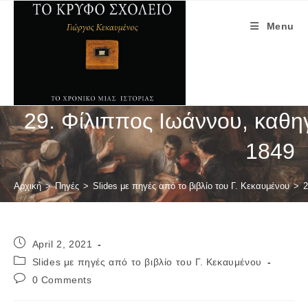
Skip
to
Menu
content
29. Φίλιππος Ιωάννου, καθη
1849
Αρχική
>
Πηγές
>
Slides με πηγές από το βιβλίο του Γ. Κεκαυμένου
>
2
Post
April 2, 2021
published:
Post
Slides με πηγές από το βιβλίο του Γ. Κεκαυμένου
category:
Post
0 Comments
comments: