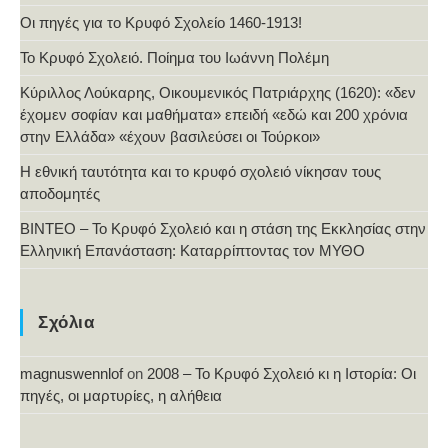
Οι πηγές για το Κρυφό Σχολείο 1460-1913!
Το Κρυφό Σχολειό. Ποίημα του Ιωάννη Πολέμη
Κύριλλος Λούκαρης, Οικουμενικός Πατριάρχης (1620): «δεν
έχομεν σοφίαν και μαθήματα» επειδή «εδώ και 200 χρόνια
στην Ελλάδα» «έχουν βασιλεύσει οι Τούρκοι»
Η εθνική ταυτότητα και το κρυφό σχολειό νίκησαν τους
αποδομητές
ΒΙΝΤΕΟ – Το Κρυφό Σχολειό και η στάση της Εκκλησίας στην
Ελληνική Επανάσταση: Καταρρίπτοντας τον ΜΥΘΟ
Σχόλια
magnuswennlof
on
2008 – Το Κρυφό Σχολειό κι η Ιστορία: Οι
πηγές, οι μαρτυρίες, η αλήθεια