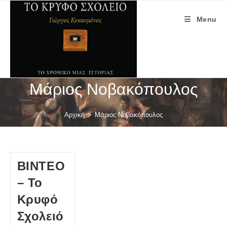
Skip
to
Menu
content
Μάριος Νοβακόπουλος
Αρχική
>
Μάριος Νοβακόπουλος
ΒΙΝΤΕΟ
– Το
Κρυφό
Σχολειό