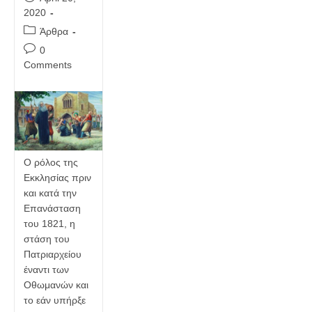
published:
2020
Post
Άρθρα
category:
Post
0
comments:
Comments
Ο ρόλος της
Εκκλησίας πριν
και κατά την
Επανάσταση
του 1821, η
στάση του
Πατριαρχείου
έναντι των
Οθωμανών και
το εάν υπήρξε