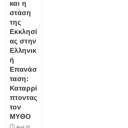
και η
στάση
της
Εκκλησί
ας στην
Ελληνικ
ή
Επανάσ
ταση:
Καταρρί
πτοντας
τον
ΜΥΘΟ
Post
April 20,