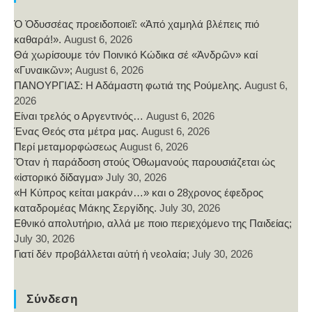
Ὁ Ὀδυσσέας προειδοποιεῖ: «Ἀπό χαμηλά βλέπεις πιό
καθαρά!».
August 6, 2026
Θά χωρίσουμε τόν Ποινικό Κώδικα σέ «Ἀνδρῶν» καί
«Γυναικῶν»;
August 6, 2026
ΠΑΝΟΥΡΓΙΑΣ: Η Αδάμαστη φωτιά της Ρούμελης.
August 6,
2026
Είναι τρελός ο Αργεντινός…
August 6, 2026
Ένας Θεός στα μέτρα μας.
August 6, 2026
Περί μεταμορφώσεως
August 6, 2026
Ὅταν ἡ παράδοση στούς Ὀθωμανούς παρουσιάζεται ὡς
«ἱστορικό δίδαγμα»
July 30, 2026
«Η Κύπρος κείται μακράν…» και ο 28χρονος έφεδρος
καταδρομέας Μάκης Σεργίδης.
July 30, 2026
Εθνικό απολυτήριο, αλλά με ποιο περιεχόμενο της Παιδείας;
July 30, 2026
Γιατί δέν προβάλλεται αὐτή ἡ νεολαία;
July 30, 2026
Σύνδεση