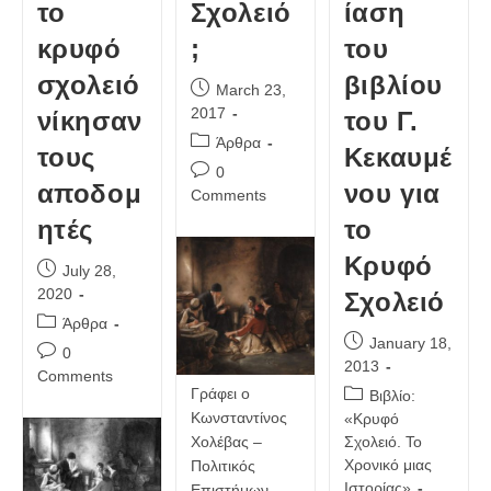
το
Σχολειό
ίαση
κρυφό
;
του
σχολειό
βιβλίου
Post
March 23,
published:
2017
νίκησαν
του Γ.
Post
Άρθρα
τους
Κεκαυμέ
category:
Post
0
αποδομ
νου για
comments:
Comments
ητές
το
Κρυφό
Post
July 28,
published:
2020
Σχολειό
Post
Άρθρα
Post
January 18,
category:
Post
0
published:
2013
comments:
Comments
Γράφει ο
Post
Βιβλίο:
category:
Κωνσταντίνος
«Κρυφό
Χολέβας –
Σχολειό. Το
Χρονικό μιας
Πολιτικός
Ιστορίας»
Επιστήμων