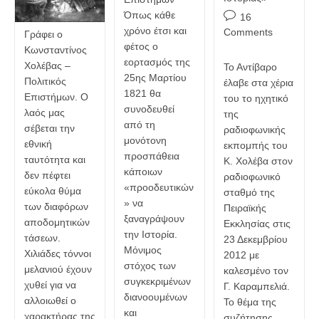
Όπως κάθε
Post
16
χρόνο έτσι και
comments:
Comments
Γράφει ο
φέτος ο
Κωνσταντίνος
εορτασμός της
Χολέβας –
Το Αντίβαρο
25ης Μαρτίου
Πολιτικός
έλαβε στα χέρια
1821 θα
Επιστήμων. Ο
του το ηχητικό
συνοδευθεί
λαός μας
της
από τη
σέβεται την
ραδιοφωνικής
μονότονη
εθνική
εκπομπής του
προσπάθεια
ταυτότητα και
Κ. Χολέβα στον
κάποιων
δεν πέφτει
ραδιοφωνικό
«προοδευτικών
εύκολα θύμα
σταθμό της
» να
των διαφόρων
Πειραϊκής
ξαναγράψουν
αποδομητικών
Εκκλησίας στις
την Ιστορία.
τάσεων.
23 Δεκεμβρίου
Μόνιμος
Χιλιάδες τόννοι
2012 με
στόχος των
μελανιού έχουν
καλεσμένο τον
συγκεκριμένων
χυθεί για να
Γ. Καραμπελιά.
διανοουμένων
αλλοιωθεί ο
Το θέμα της
και
χαρακτήρας της
συζήτησης