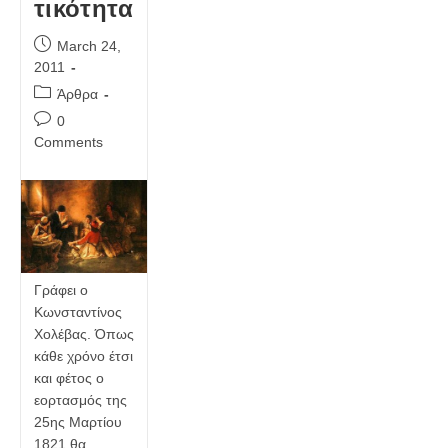
τικότητα
Post
March 24,
published:
2011
Post
Άρθρα
category:
Post
0
comments:
Comments
Γράφει ο
Κωνσταντίνος
Χολέβας. Όπως
κάθε χρόνο έτσι
και φέτος ο
εορτασμός της
25ης Μαρτίου
1821 θα