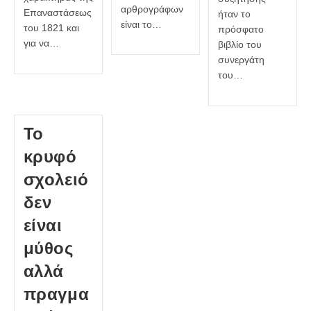
αρθρογράφων
Επαναστάσεως
ήταν το
είναι το…
του 1821 και
πρόσφατο
για να…
βιβλίο του
συνεργάτη
του…
Το
κρυφό
σχολειό
δεν
είναι
μύθος
αλλά
πραγμα