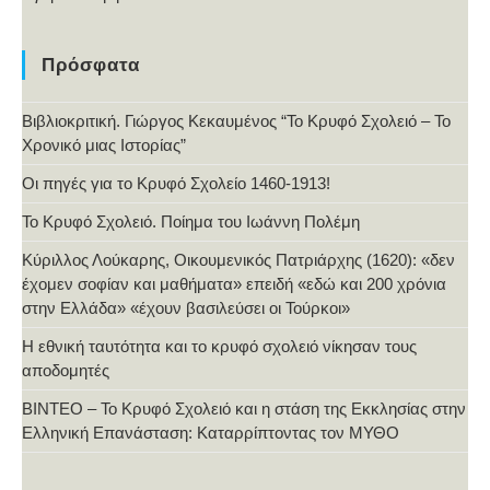
Πρόσφατα
Βιβλιοκριτική. Γιώργος Κεκαυμένος “Το Κρυφό Σχολειό – Το
Χρονικό μιας Ιστορίας”
Οι πηγές για το Κρυφό Σχολείο 1460-1913!
Το Κρυφό Σχολειό. Ποίημα του Ιωάννη Πολέμη
Κύριλλος Λούκαρης, Οικουμενικός Πατριάρχης (1620): «δεν
έχομεν σοφίαν και μαθήματα» επειδή «εδώ και 200 χρόνια
στην Ελλάδα» «έχουν βασιλεύσει οι Τούρκοι»
Η εθνική ταυτότητα και το κρυφό σχολειό νίκησαν τους
αποδομητές
ΒΙΝΤΕΟ – Το Κρυφό Σχολειό και η στάση της Εκκλησίας στην
Ελληνική Επανάσταση: Καταρρίπτοντας τον ΜΥΘΟ