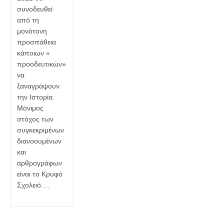
συνοδευθεί
από τη
μονότονη
προσπάθεια
κάποιων «
προοδευτικών»
να
ξαναγράψουν
την Ιστορία.
Μόνιμος
στόχος των
συγκεκριμένων
διανοουμένων
και
αρθρογράφων
είναι το Κρυφό
Σχολειό.…