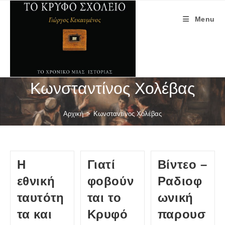
Skip
to
Menu
content
Κωνσταντίνος Χολέβας
Αρχική
>
Κωνσταντίνος Χολέβας
Η
Γιατί
Βίντεο –
εθνική
φοβούν
Ραδιοφ
ταυτότη
ται το
ωνική
τα και
Κρυφό
παρουσ