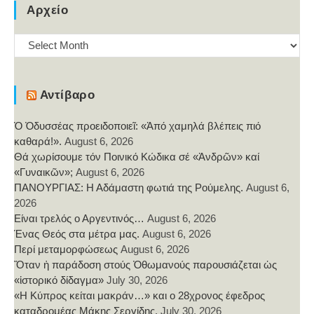
Αρχείο
Αρχείο
Αντίβαρο
Ὁ Ὀδυσσέας προειδοποιεῖ: «Ἀπό χαμηλά βλέπεις πιό
καθαρά!».
August 6, 2026
Θά χωρίσουμε τόν Ποινικό Κώδικα σέ «Ἀνδρῶν» καί
«Γυναικῶν»;
August 6, 2026
ΠΑΝΟΥΡΓΙΑΣ: Η Αδάμαστη φωτιά της Ρούμελης.
August 6,
2026
Είναι τρελός ο Αργεντινός…
August 6, 2026
Ένας Θεός στα μέτρα μας.
August 6, 2026
Περί μεταμορφώσεως
August 6, 2026
Ὅταν ἡ παράδοση στούς Ὀθωμανούς παρουσιάζεται ὡς
«ἱστορικό δίδαγμα»
July 30, 2026
«Η Κύπρος κείται μακράν…» και ο 28χρονος έφεδρος
καταδρομέας Μάκης Σεργίδης.
July 30, 2026