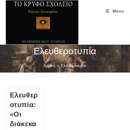
Skip
to
Menu
content
Ελευθεροτυπία
Αρχική
>
Ελευθεροτυπία
Ελευθερ
οτυπία:
«Οι
διακεκα