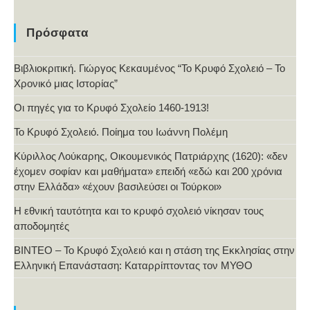
Πρόσφατα
Βιβλιοκριτική. Γιώργος Κεκαυμένος “Το Κρυφό Σχολειό – Το
Χρονικό μιας Ιστορίας”
Οι πηγές για το Κρυφό Σχολείο 1460-1913!
Το Κρυφό Σχολειό. Ποίημα του Ιωάννη Πολέμη
Κύριλλος Λούκαρης, Οικουμενικός Πατριάρχης (1620): «δεν
έχομεν σοφίαν και μαθήματα» επειδή «εδώ και 200 χρόνια
στην Ελλάδα» «έχουν βασιλεύσει οι Τούρκοι»
Η εθνική ταυτότητα και το κρυφό σχολειό νίκησαν τους
αποδομητές
ΒΙΝΤΕΟ – Το Κρυφό Σχολειό και η στάση της Εκκλησίας στην
Ελληνική Επανάσταση: Καταρρίπτοντας τον ΜΥΘΟ