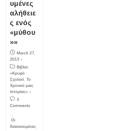
υμένες
αλήθειε
ς ενός
«μύθου
»»
Post
March 27,
published:
2013
Post
Βιβλίο:
category:
«Κρυφό
Σχολειό. Το
Χρονικό μιας
Ιστορίας»
Post
3
comments:
Comments
Οι
διακεκαυμένες