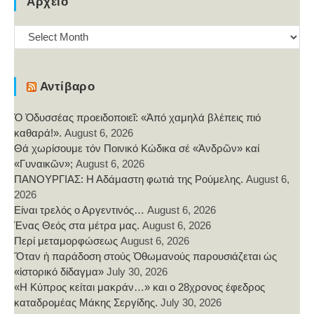
Αρχείο
Αρχείο
Αντίβαρο
Ὁ Ὀδυσσέας προειδοποιεῖ: «Ἀπό χαμηλά βλέπεις πιό
καθαρά!».
August 6, 2026
Θά χωρίσουμε τόν Ποινικό Κώδικα σέ «Ἀνδρῶν» καί
«Γυναικῶν»;
August 6, 2026
ΠΑΝΟΥΡΓΙΑΣ: Η Αδάμαστη φωτιά της Ρούμελης.
August 6,
2026
Είναι τρελός ο Αργεντινός…
August 6, 2026
Ένας Θεός στα μέτρα μας.
August 6, 2026
Περί μεταμορφώσεως
August 6, 2026
Ὅταν ἡ παράδοση στούς Ὀθωμανούς παρουσιάζεται ὡς
«ἱστορικό δίδαγμα»
July 30, 2026
«Η Κύπρος κείται μακράν…» και ο 28χρονος έφεδρος
καταδρομέας Μάκης Σεργίδης.
July 30, 2026